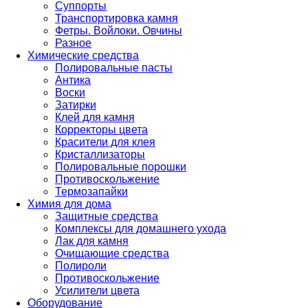
Суппорты
Транспортировка камня
Фетры. Войлоки. Овчины
Разное
Химические средства
Полировальные пасты
Антика
Воски
Затирки
Клей для камня
Корректоры цвета
Красители для клея
Кристаллизаторы
Полировальные порошки
Противоскольжение
Термозапайки
Химия для дома
Защитные средства
Комплексы для домашнего ухода
Лак для камня
Очищающие средства
Полироли
Противоскольжение
Усилители цвета
Оборудование