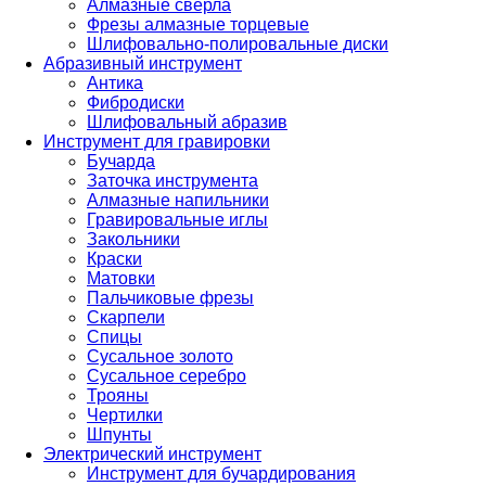
Алмазные сверла
Фрезы алмазные торцевые
Шлифовально-полировальные диски
Абразивный инструмент
Антика
Фибродиски
Шлифовальный абразив
Инструмент для гравировки
Бучарда
Заточка инструмента
Алмазные напильники
Гравировальные иглы
Закольники
Краски
Матовки
Пальчиковые фрезы
Скарпели
Спицы
Сусальное золото
Сусальное серебро
Трояны
Чертилки
Шпунты
Электрический инструмент
Инструмент для бучардирования