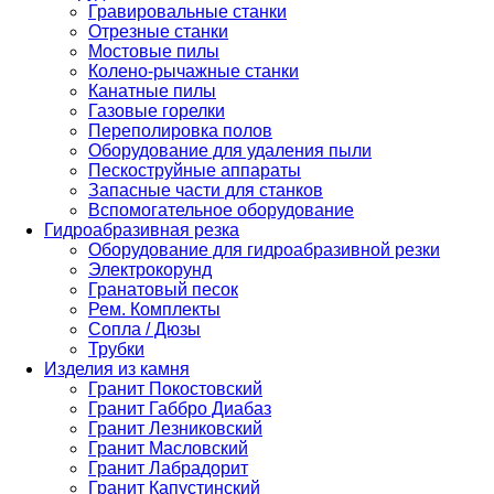
Гравировальные станки
Отрезные станки
Мостовые пилы
Колено-рычажные станки
Канатные пилы
Газовые горелки
Переполировка полов
Оборудование для удаления пыли
Пескоструйные аппараты
Запасные части для станков
Вспомогательное оборудование
Гидроабразивная резка
Оборудование для гидроабразивной резки
Электрокорунд
Гранатовый песок
Рем. Комплекты
Сопла / Дюзы
Трубки
Изделия из камня
Гранит Покостовский
Гранит Габбро Диабаз
Гранит Лезниковский
Гранит Масловский
Гранит Лабрадорит
Гранит Капустинский