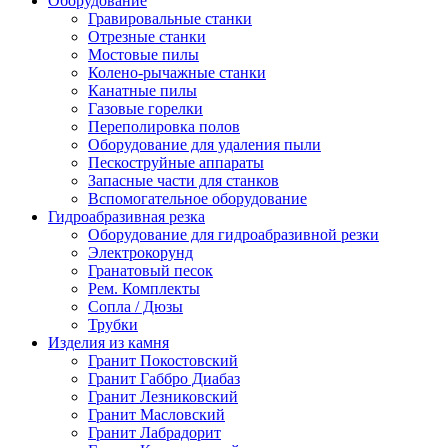
Оборудование
Гравировальные станки
Отрезные станки
Мостовые пилы
Колено-рычажные станки
Канатные пилы
Газовые горелки
Переполировка полов
Оборудование для удаления пыли
Пескоструйные аппараты
Запасные части для станков
Вспомогательное оборудование
Гидроабразивная резка
Оборудование для гидроабразивной резки
Электрокорунд
Гранатовый песок
Рем. Комплекты
Сопла / Дюзы
Трубки
Изделия из камня
Гранит Покостовский
Гранит Габбро Диабаз
Гранит Лезниковский
Гранит Масловский
Гранит Лабрадорит