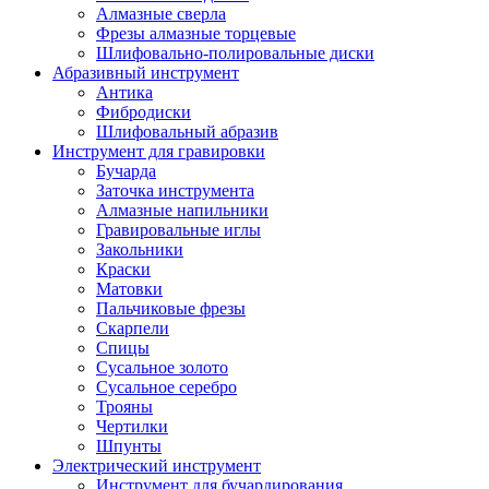
Алмазные сверла
Фрезы алмазные торцевые
Шлифовально-полировальные диски
Абразивный инструмент
Антика
Фибродиски
Шлифовальный абразив
Инструмент для гравировки
Бучарда
Заточка инструмента
Алмазные напильники
Гравировальные иглы
Закольники
Краски
Матовки
Пальчиковые фрезы
Скарпели
Спицы
Сусальное золото
Сусальное серебро
Трояны
Чертилки
Шпунты
Электрический инструмент
Инструмент для бучардирования