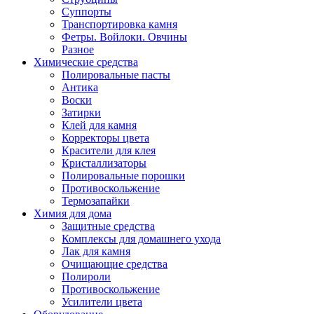
Суппорты
Транспортировка камня
Фетры. Войлоки. Овчины
Разное
Химические средства
Полировальные пасты
Антика
Воски
Затирки
Клей для камня
Корректоры цвета
Красители для клея
Кристаллизаторы
Полировальные порошки
Противоскольжение
Термозапайки
Химия для дома
Защитные средства
Комплексы для домашнего ухода
Лак для камня
Очищающие средства
Полироли
Противоскольжение
Усилители цвета