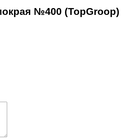
 мокрая №400 (TopGroop)