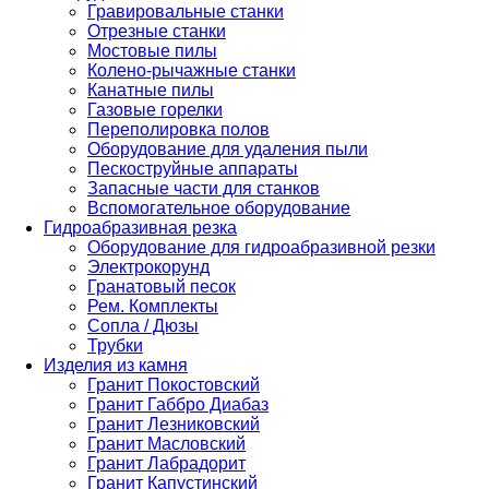
Гравировальные станки
Отрезные станки
Мостовые пилы
Колено-рычажные станки
Канатные пилы
Газовые горелки
Переполировка полов
Оборудование для удаления пыли
Пескоструйные аппараты
Запасные части для станков
Вспомогательное оборудование
Гидроабразивная резка
Оборудование для гидроабразивной резки
Электрокорунд
Гранатовый песок
Рем. Комплекты
Сопла / Дюзы
Трубки
Изделия из камня
Гранит Покостовский
Гранит Габбро Диабаз
Гранит Лезниковский
Гранит Масловский
Гранит Лабрадорит
Гранит Капустинский