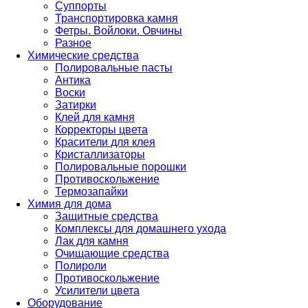
Суппорты
Транспортировка камня
Фетры. Войлоки. Овчины
Разное
Химические средства
Полировальные пасты
Антика
Воски
Затирки
Клей для камня
Корректоры цвета
Красители для клея
Кристаллизаторы
Полировальные порошки
Противоскольжение
Термозапайки
Химия для дома
Защитные средства
Комплексы для домашнего ухода
Лак для камня
Очищающие средства
Полироли
Противоскольжение
Усилители цвета
Оборудование