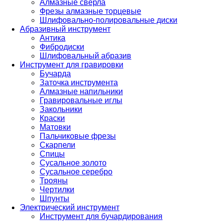
Алмазные сверла
Фрезы алмазные торцевые
Шлифовально-полировальные диски
Абразивный инструмент
Антика
Фибродиски
Шлифовальный абразив
Инструмент для гравировки
Бучарда
Заточка инструмента
Алмазные напильники
Гравировальные иглы
Закольники
Краски
Матовки
Пальчиковые фрезы
Скарпели
Спицы
Сусальное золото
Сусальное серебро
Трояны
Чертилки
Шпунты
Электрический инструмент
Инструмент для бучардирования