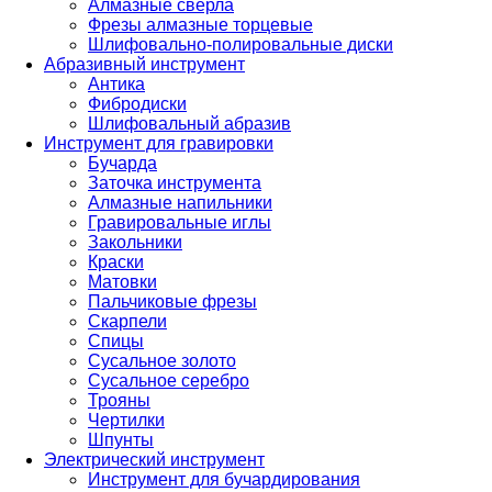
Алмазные сверла
Фрезы алмазные торцевые
Шлифовально-полировальные диски
Абразивный инструмент
Антика
Фибродиски
Шлифовальный абразив
Инструмент для гравировки
Бучарда
Заточка инструмента
Алмазные напильники
Гравировальные иглы
Закольники
Краски
Матовки
Пальчиковые фрезы
Скарпели
Спицы
Сусальное золото
Сусальное серебро
Трояны
Чертилки
Шпунты
Электрический инструмент
Инструмент для бучардирования