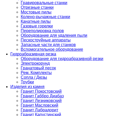
Гравировальные станки
Отрезные станки
Мостовые пилы
Колено-рычажные станки
Канатные пилы
Газовые горелки
Переполировка полов
Оборудование для удаления пыли
Пескоструйные аппараты
Запасные части для станков
Вспомогательное оборудование
Гидроабразивная резка
Оборудование для гидроабразивной резки
Электрокорунд
Гранатовый песок
Рем. Комплекты
Сопла / Дюзы
Трубки
Изделия из камня
Гранит Покостовский
Гранит Габбро Диабаз
Гранит Лезниковский
Гранит Масловский
Гранит Лабрадорит
Гранит Капустинский