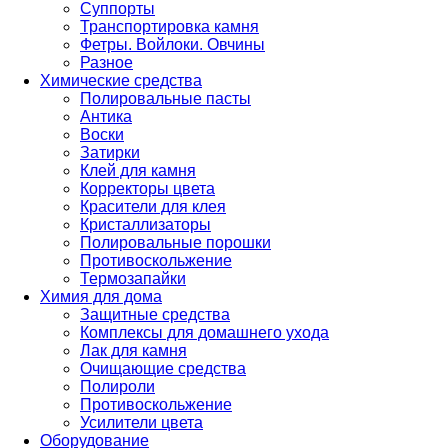
Суппорты
Транспортировка камня
Фетры. Войлоки. Овчины
Разное
Химические средства
Полировальные пасты
Антика
Воски
Затирки
Клей для камня
Корректоры цвета
Красители для клея
Кристаллизаторы
Полировальные порошки
Противоскольжение
Термозапайки
Химия для дома
Защитные средства
Комплексы для домашнего ухода
Лак для камня
Очищающие средства
Полироли
Противоскольжение
Усилители цвета
Оборудование