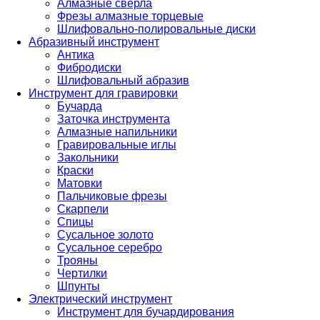
Алмазные сверла
Фрезы алмазные торцевые
Шлифовально-полировальные диски
Абразивный инструмент
Антика
Фибродиски
Шлифовальный абразив
Инструмент для гравировки
Бучарда
Заточка инструмента
Алмазные напильники
Гравировальные иглы
Закольники
Краски
Матовки
Пальчиковые фрезы
Скарпели
Спицы
Сусальное золото
Сусальное серебро
Трояны
Чертилки
Шпунты
Электрический инструмент
Инструмент для бучардирования