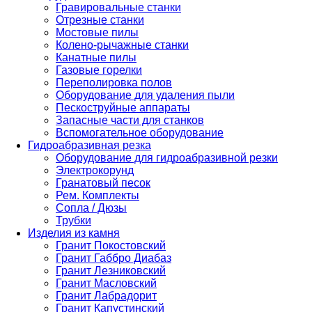
Гравировальные станки
Отрезные станки
Мостовые пилы
Колено-рычажные станки
Канатные пилы
Газовые горелки
Переполировка полов
Оборудование для удаления пыли
Пескоструйные аппараты
Запасные части для станков
Вспомогательное оборудование
Гидроабразивная резка
Оборудование для гидроабразивной резки
Электрокорунд
Гранатовый песок
Рем. Комплекты
Сопла / Дюзы
Трубки
Изделия из камня
Гранит Покостовский
Гранит Габбро Диабаз
Гранит Лезниковский
Гранит Масловский
Гранит Лабрадорит
Гранит Капустинский