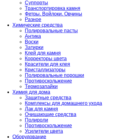
Суппорты
Транспортировка камня
Фетры. Войлоки. Овчины
Разное
Химические средства
Полировальные пасты
Антика
Воски
Затирки
Клей для камня
Корректоры цвета
Красители для клея
Кристаллизаторы
Полировальные порошки
Противоскольжение
Термозапайки
Химия для дома
Защитные средства
Комплексы для домашнего ухода
Лак для камня
Очищающие средства
Полироли
Противоскольжение
Усилители цвета
Оборудование