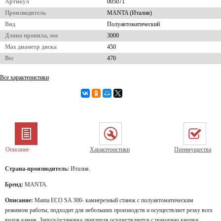
Артикул
005071
Производитель
MANTA (Италия)
Вид
Полуавтоматический
Длина пропила, мм
3000
Мах диаметр диска
450
Вес
470
Все характеристики
Описание
Характеристики
Преимущества
Страна-производитель:
Италия.
Бренд:
MANTA.
Описание:
Manta ECO SA 300- камнерезный станок с полуавтоматическим
режимом работы, подходит для небольших производств и осуществляет резку всех
видов камня. Запуск/остановка двигателя осуществляется с помощью кнопки,