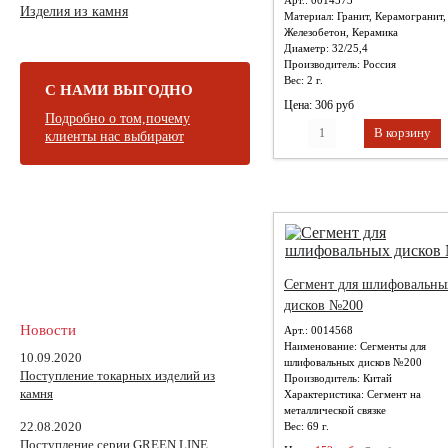
Арт.: 0014573
Изделия из камня
Материал:
Гранит, Керамогранит,
Железобетон, Керамика
Диаметр:
32/25,4
Производитель:
Россия
Вес:
2 г.
С НАМИ ВЫГОДНО
Цена: 306 руб
Подробно о том,почему
клиенты нас выбирают
Сегмент для шлифовальны
дисков №200
Новости
Арт.: 0014568
Наименование:
Сегменты для
10.09.2020
шлифовальных дисков №200
Поступление токарных изделий из
Производитель:
Китай
камня
Характеристика:
Сегмент на
металлической связке
22.08.2020
Вес:
69 г.
Поступление серии GREEN LINE