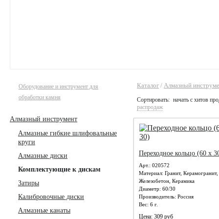
Каталог
/
Алмазный инструм
Оборудование и инструмент для
обработки камня
Сортировать:
начать с хитов пр
распродаж
Алмазный инструмент
Алмазные гибкие шлифовальные
круги
Переходное кольцо (60 x 3
Алмазные диски
Арт.: 020572
Комплектующие к дискам
Материал:
Гранит, Керамогранит,
Железобетон, Керамика
Затиры
Диаметр:
60/30
Калибровочные диски
Производитель:
Россия
Вес:
6 г.
Алмазные канаты
Цена: 309 руб