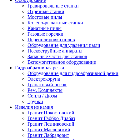
Оборудование
Гравировальные станки
Отрезные станки
Мостовые пилы
Колено-рычажные станки
Канатные пилы
Газовые горелки
Переполировка полов
Оборудование для удаления пыли
Пескоструйные аппараты
Запасные части для станков
Вспомогательное оборудование
Гидроабразивная резка
Оборудование для гидроабразивной резки
Электрокорунд
Гранатовый песок
Рем. Комплекты
Сопла / Дюзы
Трубки
Изделия из камня
Гранит Покостовский
Гранит Габбро Диабаз
Гранит Лезниковский
Гранит Масловский
Гранит Лабрадорит