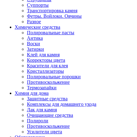
Суппорты
Транспортировка камня
Фетры. Войлоки. Овчины
Разное
Химические средства
Полировальные пасты
Антика
Воски
Затирки
Клей для камня
Корректоры цвета
Красители для клея
Кристаллизаторы
Полировальные порошки
Противоскольжение
Термозапайки
Химия для дома
Защитные средства
Комплексы для домашнего ухода
Лак для камня
Очищающие средства
Полироли
Противоскольжение
Усилители цвета