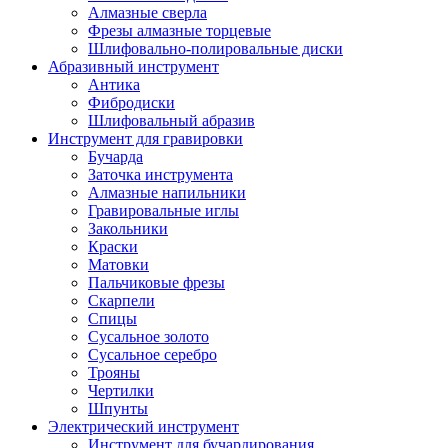
Алмазные сверла
Фрезы алмазные торцевые
Шлифовально-полировальные диски
Абразивный инструмент
Антика
Фибродиски
Шлифовальный абразив
Инструмент для гравировки
Бучарда
Заточка инструмента
Алмазные напильники
Гравировальные иглы
Закольники
Краски
Матовки
Пальчиковые фрезы
Скарпели
Спицы
Сусальное золото
Сусальное серебро
Трояны
Чертилки
Шпунты
Электрический инструмент
Инструмент для бучардирования