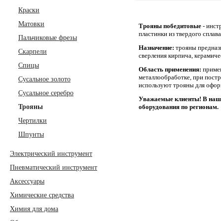
Краски
Матовки
Трояны победитовые
- инст
пластинки из твердого сплав
Пальчиковые фрезы
Назначение:
трояны предназн
Скарпели
сверления кирпича, керамиче
Спицы
Область применения:
примен
металлообработке, при пост
Сусальное золото
используют трояны для оформ
Сусальное серебро
Уважаемые клиенты! В наш
Трояны
оборудования по регионам.
Чертилки
Шпунты
Электрический инструмент
Пневматический инструмент
Аксессуары
Химические средства
Химия для дома