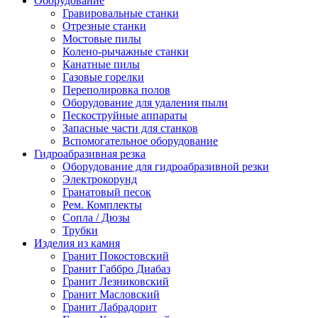
Оборудование
Гравировальные станки
Отрезные станки
Мостовые пилы
Колено-рычажные станки
Канатные пилы
Газовые горелки
Переполировка полов
Оборудование для удаления пыли
Пескоструйные аппараты
Запасные части для станков
Вспомогательное оборудование
Гидроабразивная резка
Оборудование для гидроабразивной резки
Электрокорунд
Гранатовый песок
Рем. Комплекты
Сопла / Дюзы
Трубки
Изделия из камня
Гранит Покостовский
Гранит Габбро Диабаз
Гранит Лезниковский
Гранит Масловский
Гранит Лабрадорит