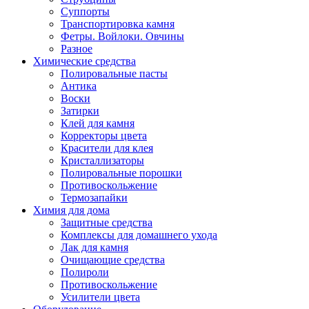
Суппорты
Транспортировка камня
Фетры. Войлоки. Овчины
Разное
Химические средства
Полировальные пасты
Антика
Воски
Затирки
Клей для камня
Корректоры цвета
Красители для клея
Кристаллизаторы
Полировальные порошки
Противоскольжение
Термозапайки
Химия для дома
Защитные средства
Комплексы для домашнего ухода
Лак для камня
Очищающие средства
Полироли
Противоскольжение
Усилители цвета