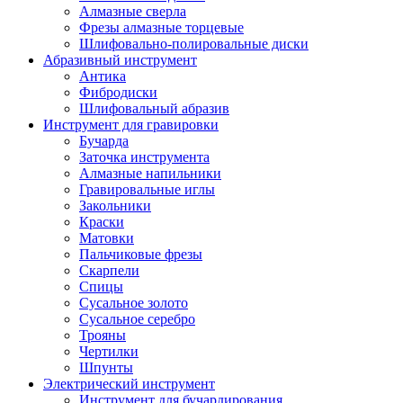
Алмазные сверла
Фрезы алмазные торцевые
Шлифовально-полировальные диски
Абразивный инструмент
Антика
Фибродиски
Шлифовальный абразив
Инструмент для гравировки
Бучарда
Заточка инструмента
Алмазные напильники
Гравировальные иглы
Закольники
Краски
Матовки
Пальчиковые фрезы
Скарпели
Спицы
Сусальное золото
Сусальное серебро
Трояны
Чертилки
Шпунты
Электрический инструмент
Инструмент для бучардирования