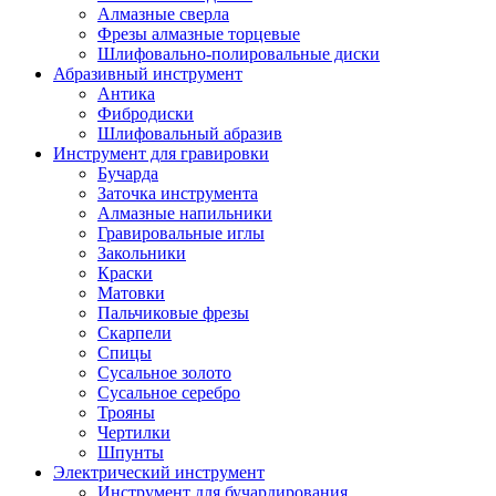
Алмазные сверла
Фрезы алмазные торцевые
Шлифовально-полировальные диски
Абразивный инструмент
Антика
Фибродиски
Шлифовальный абразив
Инструмент для гравировки
Бучарда
Заточка инструмента
Алмазные напильники
Гравировальные иглы
Закольники
Краски
Матовки
Пальчиковые фрезы
Скарпели
Спицы
Сусальное золото
Сусальное серебро
Трояны
Чертилки
Шпунты
Электрический инструмент
Инструмент для бучардирования