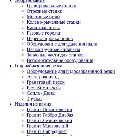
Оборудование
Гравировальные станки
Отрезные станки
Мостовые пилы
Колено-рычажные станки
Канатные пилы
Газовые горелки
Переполировка полов
Оборудование для удаления пыли
Пескоструйные аппараты
Запасные части для станков
Вспомогательное оборудование
Гидроабразивная резка
Оборудование для гидроабразивной резки
Электрокорунд
Гранатовый песок
Рем. Комплекты
Сопла / Дюзы
Трубки
Изделия из камня
Гранит Покостовский
Гранит Габбро Диабаз
Гранит Лезниковский
Гранит Масловский
Гранит Лабрадорит