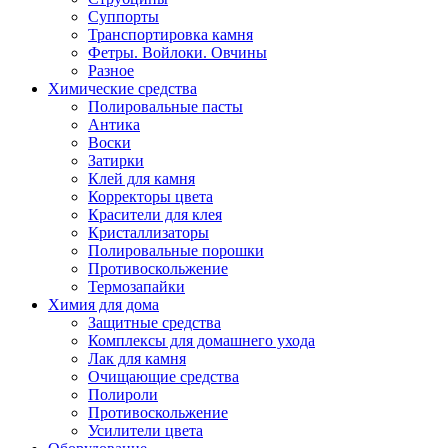
Суппорты
Транспортировка камня
Фетры. Войлоки. Овчины
Разное
Химические средства
Полировальные пасты
Антика
Воски
Затирки
Клей для камня
Корректоры цвета
Красители для клея
Кристаллизаторы
Полировальные порошки
Противоскольжение
Термозапайки
Химия для дома
Защитные средства
Комплексы для домашнего ухода
Лак для камня
Очищающие средства
Полироли
Противоскольжение
Усилители цвета