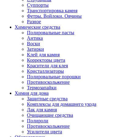
Суппорты
Транспортировка камня
Фетры. Войлоки. Овчины
Разное
Химические средства
Полировальные пасты
Антика
Воски
Затирки
Клей для камня
Корректоры цвета
Красители для клея
Кристаллизаторы
Полировальные порошки
Противоскольжение
Термозапайки
Химия для дома
Защитные средства
Комплексы для домашнего ухода
Лак для камня
Очищающие средства
Полироли
Противоскольжение
Усилители цвета