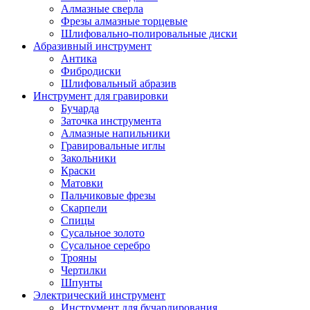
Алмазные сверла
Фрезы алмазные торцевые
Шлифовально-полировальные диски
Абразивный инструмент
Антика
Фибродиски
Шлифовальный абразив
Инструмент для гравировки
Бучарда
Заточка инструмента
Алмазные напильники
Гравировальные иглы
Закольники
Краски
Матовки
Пальчиковые фрезы
Скарпели
Спицы
Сусальное золото
Сусальное серебро
Трояны
Чертилки
Шпунты
Электрический инструмент
Инструмент для бучардирования