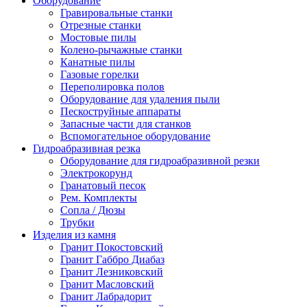
Оборудование
Гравировальные станки
Отрезные станки
Мостовые пилы
Колено-рычажные станки
Канатные пилы
Газовые горелки
Переполировка полов
Оборудование для удаления пыли
Пескоструйные аппараты
Запасные части для станков
Вспомогательное оборудование
Гидроабразивная резка
Оборудование для гидроабразивной резки
Электрокорунд
Гранатовый песок
Рем. Комплекты
Сопла / Дюзы
Трубки
Изделия из камня
Гранит Покостовский
Гранит Габбро Диабаз
Гранит Лезниковский
Гранит Масловский
Гранит Лабрадорит