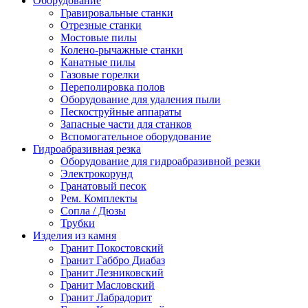
Оборудование
Гравировальные станки
Отрезные станки
Мостовые пилы
Колено-рычажные станки
Канатные пилы
Газовые горелки
Переполировка полов
Оборудование для удаления пыли
Пескоструйные аппараты
Запасные части для станков
Вспомогательное оборудование
Гидроабразивная резка
Оборудование для гидроабразивной резки
Электрокорунд
Гранатовый песок
Рем. Комплекты
Сопла / Дюзы
Трубки
Изделия из камня
Гранит Покостовский
Гранит Габбро Диабаз
Гранит Лезниковский
Гранит Масловский
Гранит Лабрадорит