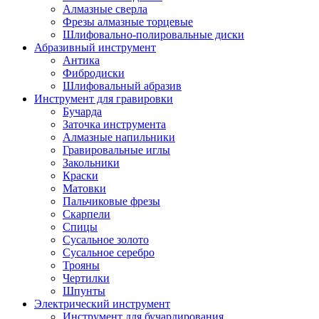
Алмазные сверла
Фрезы алмазные торцевые
Шлифовально-полировальные диски
Абразивный инструмент
Антика
Фибродиски
Шлифовальный абразив
Инструмент для гравировки
Бучарда
Заточка инструмента
Алмазные напильники
Гравировальные иглы
Закольники
Краски
Матовки
Пальчиковые фрезы
Скарпели
Спицы
Сусальное золото
Сусальное серебро
Трояны
Чертилки
Шпунты
Электрический инструмент
Инструмент для бучардирования