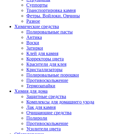
Суппорты
Транспортировка камня
Фетры. Войлоки. Овчины
Разное
Химические средства
Полировальные пасты
Антика
Воски
Затирки
Клей для камня
Корректоры цвета
Красители для клея
Кристаллизаторы
Полировальные порошки
Противоскольжение
Термозапайки
Химия для дома
Защитные средства
Комплексы для домашнего ухода
Лак для камня
Очищающие средства
Полироли
Противоскольжение
Усилители цвета