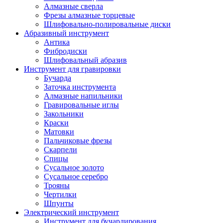
Алмазные сверла
Фрезы алмазные торцевые
Шлифовально-полировальные диски
Абразивный инструмент
Антика
Фибродиски
Шлифовальный абразив
Инструмент для гравировки
Бучарда
Заточка инструмента
Алмазные напильники
Гравировальные иглы
Закольники
Краски
Матовки
Пальчиковые фрезы
Скарпели
Спицы
Сусальное золото
Сусальное серебро
Трояны
Чертилки
Шпунты
Электрический инструмент
Инструмент для бучардирования