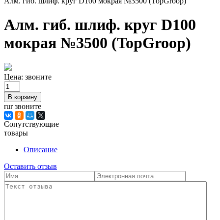
Алм. гиб. шлиф. круг D100 мокрая №3500 (TopGroop)
Алм. гиб. шлиф. круг D100
мокрая №3500 (TopGroop)
Цена:
звоните
rur звоните
Сопутствующие
товары
Описание
Оставить отзыв