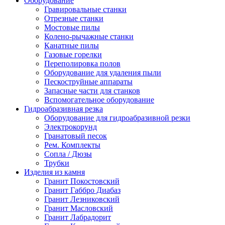
Оборудование
Гравировальные станки
Отрезные станки
Мостовые пилы
Колено-рычажные станки
Канатные пилы
Газовые горелки
Переполировка полов
Оборудование для удаления пыли
Пескоструйные аппараты
Запасные части для станков
Вспомогательное оборудование
Гидроабразивная резка
Оборудование для гидроабразивной резки
Электрокорунд
Гранатовый песок
Рем. Комплекты
Сопла / Дюзы
Трубки
Изделия из камня
Гранит Покостовский
Гранит Габбро Диабаз
Гранит Лезниковский
Гранит Масловский
Гранит Лабрадорит