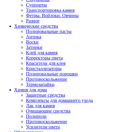
Суппорты
Транспортировка камня
Фетры. Войлоки. Овчины
Разное
Химические средства
Полировальные пасты
Антика
Воски
Затирки
Клей для камня
Корректоры цвета
Красители для клея
Кристаллизаторы
Полировальные порошки
Противоскольжение
Термозапайки
Химия для дома
Защитные средства
Комплексы для домашнего ухода
Лак для камня
Очищающие средства
Полироли
Противоскольжение
Усилители цвета