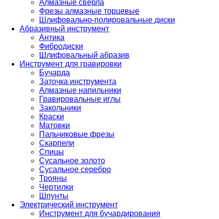
Алмазные сверла
Фрезы алмазные торцевые
Шлифовально-полировальные диски
Абразивный инструмент
Антика
Фибродиски
Шлифовальный абразив
Инструмент для гравировки
Бучарда
Заточка инструмента
Алмазные напильники
Гравировальные иглы
Закольники
Краски
Матовки
Пальчиковые фрезы
Скарпели
Спицы
Сусальное золото
Сусальное серебро
Трояны
Чертилки
Шпунты
Электрический инструмент
Инструмент для бучардирования