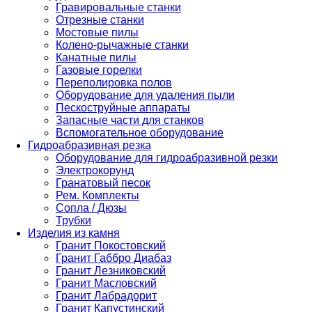
Гравировальные станки
Отрезные станки
Мостовые пилы
Колено-рычажные станки
Канатные пилы
Газовые горелки
Переполировка полов
Оборудование для удаления пыли
Пескоструйные аппараты
Запасные части для станков
Вспомогательное оборудование
Гидроабразивная резка
Оборудование для гидроабразивной резки
Электрокорунд
Гранатовый песок
Рем. Комплекты
Сопла / Дюзы
Трубки
Изделия из камня
Гранит Покостовский
Гранит Габбро Диабаз
Гранит Лезниковский
Гранит Масловский
Гранит Лабрадорит
Гранит Капустинский