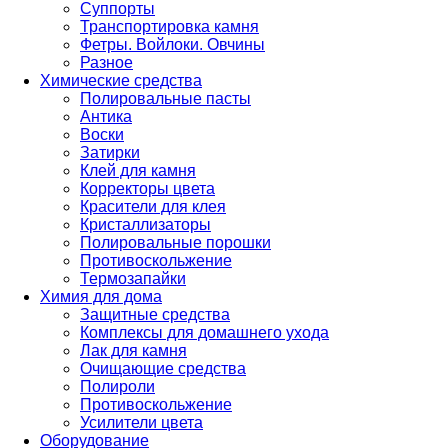
Суппорты
Транспортировка камня
Фетры. Войлоки. Овчины
Разное
Химические средства
Полировальные пасты
Антика
Воски
Затирки
Клей для камня
Корректоры цвета
Красители для клея
Кристаллизаторы
Полировальные порошки
Противоскольжение
Термозапайки
Химия для дома
Защитные средства
Комплексы для домашнего ухода
Лак для камня
Очищающие средства
Полироли
Противоскольжение
Усилители цвета
Оборудование