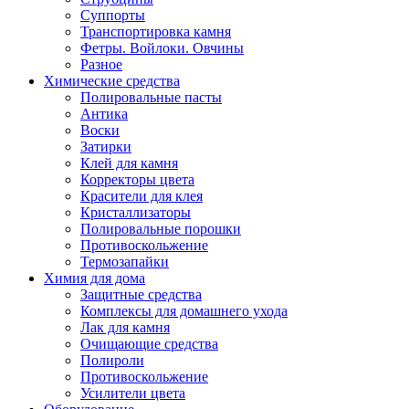
Суппорты
Транспортировка камня
Фетры. Войлоки. Овчины
Разное
Химические средства
Полировальные пасты
Антика
Воски
Затирки
Клей для камня
Корректоры цвета
Красители для клея
Кристаллизаторы
Полировальные порошки
Противоскольжение
Термозапайки
Химия для дома
Защитные средства
Комплексы для домашнего ухода
Лак для камня
Очищающие средства
Полироли
Противоскольжение
Усилители цвета