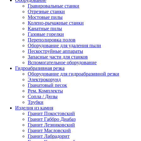
Оборудование
Гравировальные станки
Отрезные станки
Мостовые пилы
Колено-рычажные станки
Канатные пилы
Газовые горелки
Переполировка полов
Оборудование для удаления пыли
Пескоструйные аппараты
Запасные части для станков
Вспомогательное оборудование
Гидроабразивная резка
Оборудование для гидроабразивной резки
Электрокорунд
Гранатовый песок
Рем. Комплекты
Сопла / Дюзы
Трубки
Изделия из камня
Гранит Покостовский
Гранит Габбро Диабаз
Гранит Лезниковский
Гранит Масловский
Гранит Лабрадорит