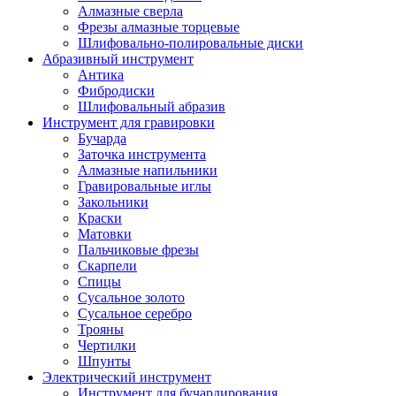
Алмазные сверла
Фрезы алмазные торцевые
Шлифовально-полировальные диски
Абразивный инструмент
Антика
Фибродиски
Шлифовальный абразив
Инструмент для гравировки
Бучарда
Заточка инструмента
Алмазные напильники
Гравировальные иглы
Закольники
Краски
Матовки
Пальчиковые фрезы
Скарпели
Спицы
Сусальное золото
Сусальное серебро
Трояны
Чертилки
Шпунты
Электрический инструмент
Инструмент для бучардирования