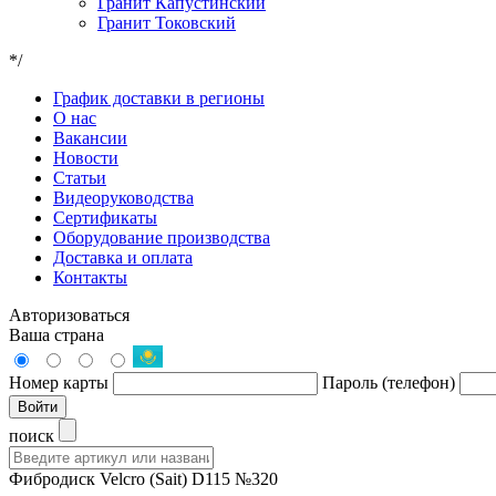
Гранит Капустинский
Гранит Токовский
*/
График доставки в регионы
О нас
Вакансии
Новости
Статьи
Видеоруководства
Сертификаты
Оборудование производства
Доставка и оплата
Контакты
Авторизоваться
Ваша страна
Номер карты
Пароль (телефон)
Войти
поиск
Фибродиск Velcro (Sait) D115 №320