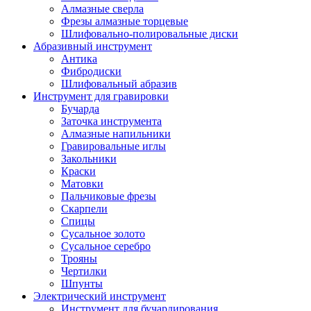
Алмазные сверла
Фрезы алмазные торцевые
Шлифовально-полировальные диски
Абразивный инструмент
Антика
Фибродиски
Шлифовальный абразив
Инструмент для гравировки
Бучарда
Заточка инструмента
Алмазные напильники
Гравировальные иглы
Закольники
Краски
Матовки
Пальчиковые фрезы
Скарпели
Спицы
Сусальное золото
Сусальное серебро
Трояны
Чертилки
Шпунты
Электрический инструмент
Инструмент для бучардирования