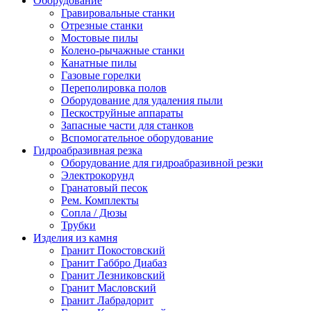
Оборудование
Гравировальные станки
Отрезные станки
Мостовые пилы
Колено-рычажные станки
Канатные пилы
Газовые горелки
Переполировка полов
Оборудование для удаления пыли
Пескоструйные аппараты
Запасные части для станков
Вспомогательное оборудование
Гидроабразивная резка
Оборудование для гидроабразивной резки
Электрокорунд
Гранатовый песок
Рем. Комплекты
Сопла / Дюзы
Трубки
Изделия из камня
Гранит Покостовский
Гранит Габбро Диабаз
Гранит Лезниковский
Гранит Масловский
Гранит Лабрадорит