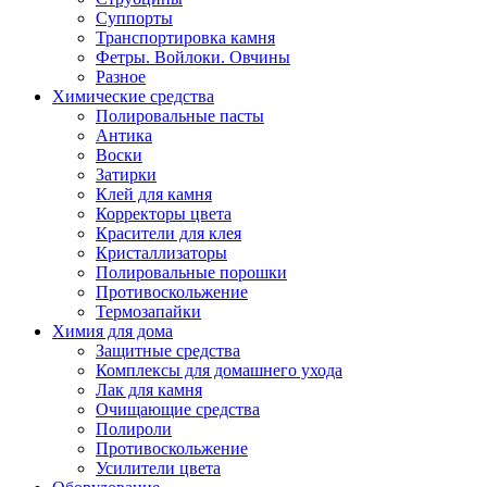
Суппорты
Транспортировка камня
Фетры. Войлоки. Овчины
Разное
Химические средства
Полировальные пасты
Антика
Воски
Затирки
Клей для камня
Корректоры цвета
Красители для клея
Кристаллизаторы
Полировальные порошки
Противоскольжение
Термозапайки
Химия для дома
Защитные средства
Комплексы для домашнего ухода
Лак для камня
Очищающие средства
Полироли
Противоскольжение
Усилители цвета