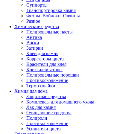
Суппорты
Транспортировка камня
Фетры. Войлоки. Овчины
Разное
Химические средства
Полировальные пасты
Антика
Воски
Затирки
Клей для камня
Корректоры цвета
Красители для клея
Кристаллизаторы
Полировальные порошки
Противоскольжение
Термозапайки
Химия для дома
Защитные средства
Комплексы для домашнего ухода
Лак для камня
Очищающие средства
Полироли
Противоскольжение
Усилители цвета