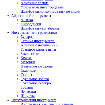
Алмазные сверла
Фрезы алмазные торцевые
Шлифовально-полировальные диски
Абразивный инструмент
Антика
Фибродиски
Шлифовальный абразив
Инструмент для гравировки
Бучарда
Заточка инструмента
Алмазные напильники
Гравировальные иглы
Закольники
Краски
Матовки
Пальчиковые фрезы
Скарпели
Спицы
Сусальное золото
Сусальное серебро
Трояны
Чертилки
Шпунты
Электрический инструмент
Инструмент для бучардирования