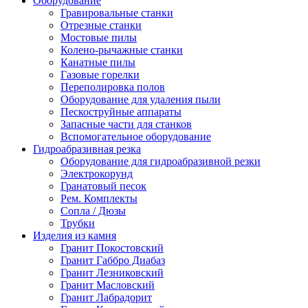
Оборудование
Гравировальные станки
Отрезные станки
Мостовые пилы
Колено-рычажные станки
Канатные пилы
Газовые горелки
Переполировка полов
Оборудование для удаления пыли
Пескоструйные аппараты
Запасные части для станков
Вспомогательное оборудование
Гидроабразивная резка
Оборудование для гидроабразивной резки
Электрокорунд
Гранатовый песок
Рем. Комплекты
Сопла / Дюзы
Трубки
Изделия из камня
Гранит Покостовский
Гранит Габбро Диабаз
Гранит Лезниковский
Гранит Масловский
Гранит Лабрадорит