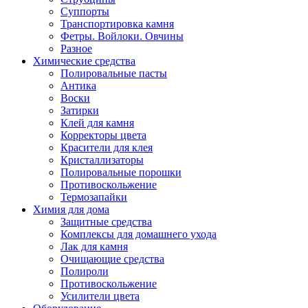
Суппорты
Транспортировка камня
Фетры. Войлоки. Овчины
Разное
Химические средства
Полировальные пасты
Антика
Воски
Затирки
Клей для камня
Корректоры цвета
Красители для клея
Кристаллизаторы
Полировальные порошки
Противоскольжение
Термозапайки
Химия для дома
Защитные средства
Комплексы для домашнего ухода
Лак для камня
Очищающие средства
Полироли
Противоскольжение
Усилители цвета