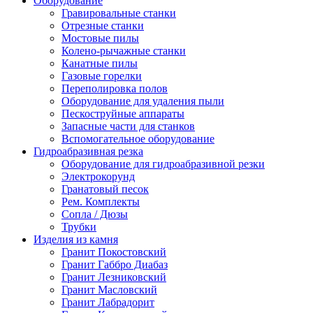
Оборудование
Гравировальные станки
Отрезные станки
Мостовые пилы
Колено-рычажные станки
Канатные пилы
Газовые горелки
Переполировка полов
Оборудование для удаления пыли
Пескоструйные аппараты
Запасные части для станков
Вспомогательное оборудование
Гидроабразивная резка
Оборудование для гидроабразивной резки
Электрокорунд
Гранатовый песок
Рем. Комплекты
Сопла / Дюзы
Трубки
Изделия из камня
Гранит Покостовский
Гранит Габбро Диабаз
Гранит Лезниковский
Гранит Масловский
Гранит Лабрадорит