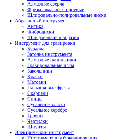
Алмазные сверла
Фрезы алмазные торцевые
Шлифовально-полировальные диски
Абразивный инструмент
Антика
Фибродиски
Шлифовальный абразив
Инструмент для гравировки
Бучарда
Заточка инструмента
Алмазные напильники
Гравировальные иглы
Закольники
Краски
Матовки
Пальчиковые фрезы
Скарпели
Спицы
Сусальное золото
Сусальное серебро
Трояны
Чертилки
Шпунты
Электрический инструмент
Инструмент для бучардирования