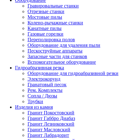
Оборудование
Гравировальные станки
Отрезные станки
Мостовые пилы
Колено-рычажные станки
Канатные пилы
Газовые горелки
Переполировка полов
Оборудование для удаления пыли
Пескоструйные аппараты
Запасные части для станков
Вспомогательное оборудование
Гидроабразивная резка
Оборудование для гидроабразивной резки
Электрокорунд
Гранатовый песок
Рем. Комплекты
Сопла / Дюзы
Трубки
Изделия из камня
Гранит Покостовский
Гранит Габбро Диабаз
Гранит Лезниковский
Гранит Масловский
Гранит Лабрадорит