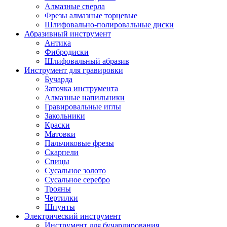
Алмазные сверла
Фрезы алмазные торцевые
Шлифовально-полировальные диски
Абразивный инструмент
Антика
Фибродиски
Шлифовальный абразив
Инструмент для гравировки
Бучарда
Заточка инструмента
Алмазные напильники
Гравировальные иглы
Закольники
Краски
Матовки
Пальчиковые фрезы
Скарпели
Спицы
Сусальное золото
Сусальное серебро
Трояны
Чертилки
Шпунты
Электрический инструмент
Инструмент для бучардирования