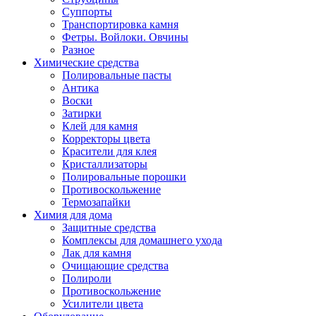
Суппорты
Транспортировка камня
Фетры. Войлоки. Овчины
Разное
Химические средства
Полировальные пасты
Антика
Воски
Затирки
Клей для камня
Корректоры цвета
Красители для клея
Кристаллизаторы
Полировальные порошки
Противоскольжение
Термозапайки
Химия для дома
Защитные средства
Комплексы для домашнего ухода
Лак для камня
Очищающие средства
Полироли
Противоскольжение
Усилители цвета