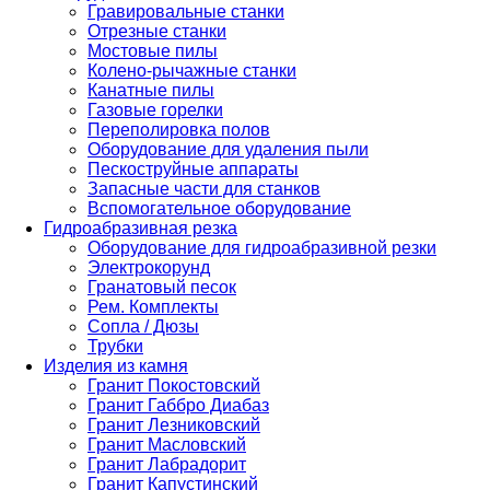
Гравировальные станки
Отрезные станки
Мостовые пилы
Колено-рычажные станки
Канатные пилы
Газовые горелки
Переполировка полов
Оборудование для удаления пыли
Пескоструйные аппараты
Запасные части для станков
Вспомогательное оборудование
Гидроабразивная резка
Оборудование для гидроабразивной резки
Электрокорунд
Гранатовый песок
Рем. Комплекты
Сопла / Дюзы
Трубки
Изделия из камня
Гранит Покостовский
Гранит Габбро Диабаз
Гранит Лезниковский
Гранит Масловский
Гранит Лабрадорит
Гранит Капустинский