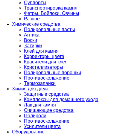
Суппорты
Транспортировка камня
Фетры. Войлоки. Овчины
Разное
Химические средства
Полировальные пасты
Антика
Воски
Затирки
Клей для камня
Корректоры цвета
Красители для клея
Кристаллизаторы
Полировальные порошки
Противоскольжение
Термозапайки
Химия для дома
Защитные средства
Комплексы для домашнего ухода
Лак для камня
Очищающие средства
Полироли
Противоскольжение
Усилители цвета
Оборудование