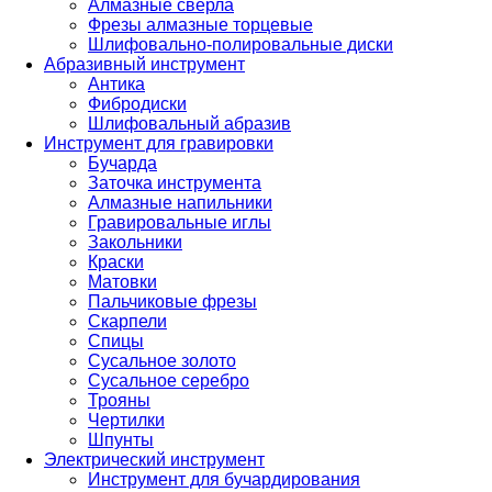
Алмазные сверла
Фрезы алмазные торцевые
Шлифовально-полировальные диски
Абразивный инструмент
Антика
Фибродиски
Шлифовальный абразив
Инструмент для гравировки
Бучарда
Заточка инструмента
Алмазные напильники
Гравировальные иглы
Закольники
Краски
Матовки
Пальчиковые фрезы
Скарпели
Спицы
Сусальное золото
Сусальное серебро
Трояны
Чертилки
Шпунты
Электрический инструмент
Инструмент для бучардирования