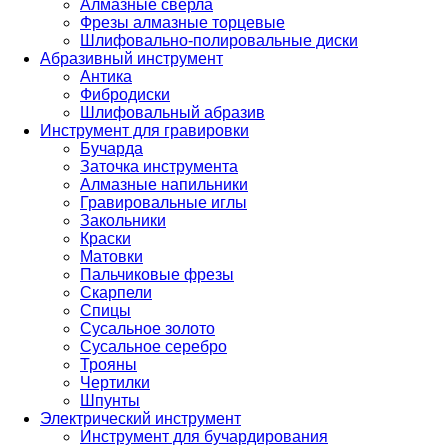
Алмазные сверла
Фрезы алмазные торцевые
Шлифовально-полировальные диски
Абразивный инструмент
Антика
Фибродиски
Шлифовальный абразив
Инструмент для гравировки
Бучарда
Заточка инструмента
Алмазные напильники
Гравировальные иглы
Закольники
Краски
Матовки
Пальчиковые фрезы
Скарпели
Спицы
Сусальное золото
Сусальное серебро
Трояны
Чертилки
Шпунты
Электрический инструмент
Инструмент для бучардирования