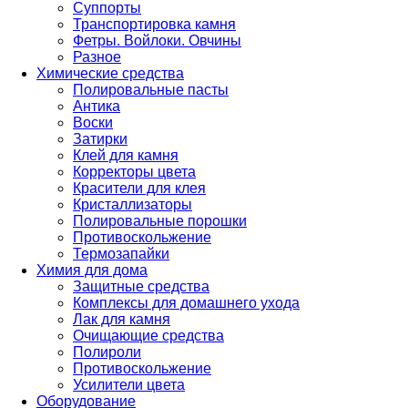
Суппорты
Транспортировка камня
Фетры. Войлоки. Овчины
Разное
Химические средства
Полировальные пасты
Антика
Воски
Затирки
Клей для камня
Корректоры цвета
Красители для клея
Кристаллизаторы
Полировальные порошки
Противоскольжение
Термозапайки
Химия для дома
Защитные средства
Комплексы для домашнего ухода
Лак для камня
Очищающие средства
Полироли
Противоскольжение
Усилители цвета
Оборудование