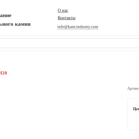
О нас
вание
Контакты
ьного камня
info@kam-industry.com
Н20
Артик
Це