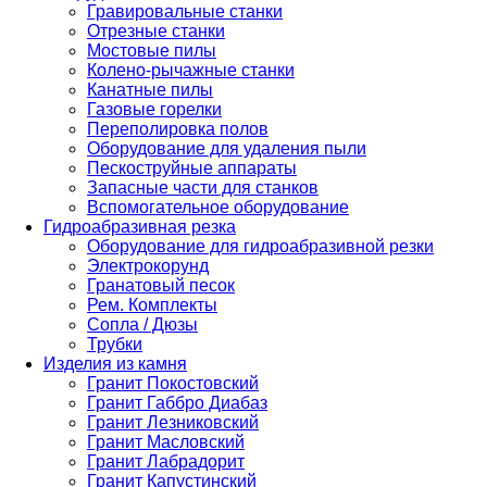
Гравировальные станки
Отрезные станки
Мостовые пилы
Колено-рычажные станки
Канатные пилы
Газовые горелки
Переполировка полов
Оборудование для удаления пыли
Пескоструйные аппараты
Запасные части для станков
Вспомогательное оборудование
Гидроабразивная резка
Оборудование для гидроабразивной резки
Электрокорунд
Гранатовый песок
Рем. Комплекты
Сопла / Дюзы
Трубки
Изделия из камня
Гранит Покостовский
Гранит Габбро Диабаз
Гранит Лезниковский
Гранит Масловский
Гранит Лабрадорит
Гранит Капустинский