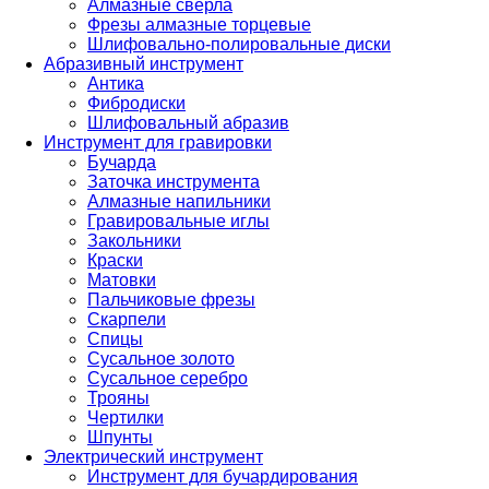
Алмазные сверла
Фрезы алмазные торцевые
Шлифовально-полировальные диски
Абразивный инструмент
Антика
Фибродиски
Шлифовальный абразив
Инструмент для гравировки
Бучарда
Заточка инструмента
Алмазные напильники
Гравировальные иглы
Закольники
Краски
Матовки
Пальчиковые фрезы
Скарпели
Спицы
Сусальное золото
Сусальное серебро
Трояны
Чертилки
Шпунты
Электрический инструмент
Инструмент для бучардирования