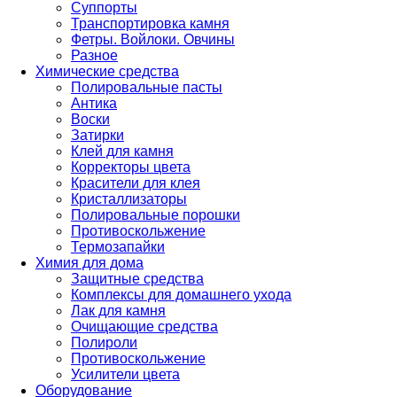
Суппорты
Транспортировка камня
Фетры. Войлоки. Овчины
Разное
Химические средства
Полировальные пасты
Антика
Воски
Затирки
Клей для камня
Корректоры цвета
Красители для клея
Кристаллизаторы
Полировальные порошки
Противоскольжение
Термозапайки
Химия для дома
Защитные средства
Комплексы для домашнего ухода
Лак для камня
Очищающие средства
Полироли
Противоскольжение
Усилители цвета
Оборудование