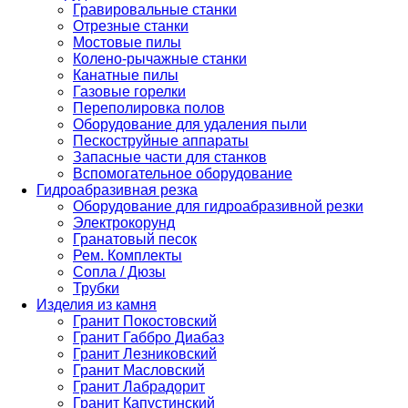
Гравировальные станки
Отрезные станки
Мостовые пилы
Колено-рычажные станки
Канатные пилы
Газовые горелки
Переполировка полов
Оборудование для удаления пыли
Пескоструйные аппараты
Запасные части для станков
Вспомогательное оборудование
Гидроабразивная резка
Оборудование для гидроабразивной резки
Электрокорунд
Гранатовый песок
Рем. Комплекты
Сопла / Дюзы
Трубки
Изделия из камня
Гранит Покостовский
Гранит Габбро Диабаз
Гранит Лезниковский
Гранит Масловский
Гранит Лабрадорит
Гранит Капустинский