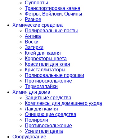
Суппорты
Транспортировка камня
Фетры. Войлоки. Овчины
Разное
Химические средства
Полировальные пасты
Антика
Воски
Затирки
Клей для камня
Корректоры цвета
Красители для клея
Кристаллизаторы
Полировальные порошки
Противоскольжение
Термозапайки
Химия для дома
Защитные средства
Комплексы для домашнего ухода
Лак для камня
Очищающие средства
Полироли
Противоскольжение
Усилители цвета
Оборудование