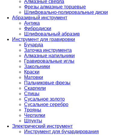
Алмазные сверла
Фрезы алмазные торцевые
Шлифовально-полировальные диски
Абразивный инструмент
Антика
Фибродиски
Шлифовальный абразив
Инструмент для гравировки
Бучарда
Заточка инструмента
Алмазные напильники
Гравировальные иглы
Закольники
Краски
Матовки
Пальчиковые фрезы
Скарпели
Спицы
Сусальное золото
Сусальное серебро
Трояны
Чертилки
Шпунты
Электрический инструмент
Инструмент для бучардирования