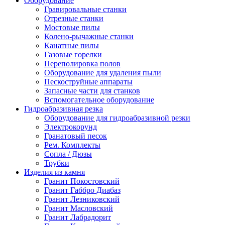
Оборудование
Гравировальные станки
Отрезные станки
Мостовые пилы
Колено-рычажные станки
Канатные пилы
Газовые горелки
Переполировка полов
Оборудование для удаления пыли
Пескоструйные аппараты
Запасные части для станков
Вспомогательное оборудование
Гидроабразивная резка
Оборудование для гидроабразивной резки
Электрокорунд
Гранатовый песок
Рем. Комплекты
Сопла / Дюзы
Трубки
Изделия из камня
Гранит Покостовский
Гранит Габбро Диабаз
Гранит Лезниковский
Гранит Масловский
Гранит Лабрадорит