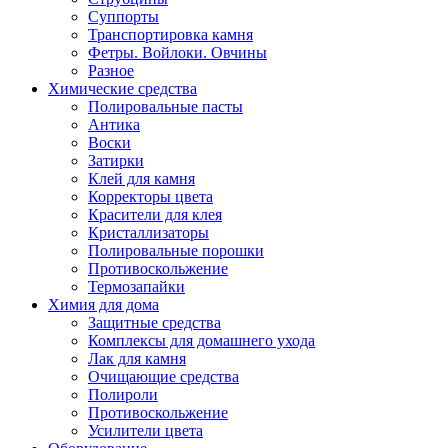
Суппорты
Транспортировка камня
Фетры. Войлоки. Овчины
Разное
Химические средства
Полировальные пасты
Антика
Воски
Затирки
Клей для камня
Корректоры цвета
Красители для клея
Кристаллизаторы
Полировальные порошки
Противоскольжение
Термозапайки
Химия для дома
Защитные средства
Комплексы для домашнего ухода
Лак для камня
Очищающие средства
Полироли
Противоскольжение
Усилители цвета