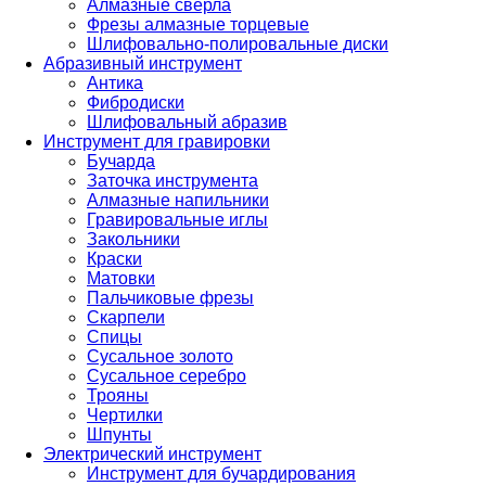
Алмазные сверла
Фрезы алмазные торцевые
Шлифовально-полировальные диски
Абразивный инструмент
Антика
Фибродиски
Шлифовальный абразив
Инструмент для гравировки
Бучарда
Заточка инструмента
Алмазные напильники
Гравировальные иглы
Закольники
Краски
Матовки
Пальчиковые фрезы
Скарпели
Спицы
Сусальное золото
Сусальное серебро
Трояны
Чертилки
Шпунты
Электрический инструмент
Инструмент для бучардирования