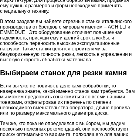
и архитектуре. Для процесса обработки камня, придания
ему нужных размеров и форм необходимо применять
специальную технику.
В этом разделе вы найдете отрезные станки итальянского
производства от брендов с мировым именем – ACHILLI и
EMMEDUE . Это оборудование отличает повышенная
надежность, присущи ему и долгий срок службы, и
способность переносить высокие эксплуатационные
нагрузки. Такие станки ценятся строителями за
безукоризненную точность резки, легкость в управлении и
высокую скорость обработки материала.
Выбираем
станок для резки камня
Если вы уже не новичок в деле камнеобработки, то
наверняка знаете, какой именно станок вам требуется. Вам
мы можем предложить ознакомиться со всеми нашими
товарами, отфильтровав их перечень по степени
необходимого вмешательства оператора, длине пропила
или по размеру максимального диаметра диска.
Тем же, кто пока не определился с выбором, мы дадим
несколько полезных рекомендаций, они поспособствуют
поиску оптимального варианта, подходящего для ваших