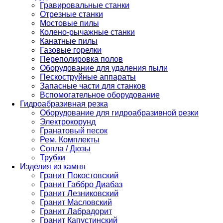
Гравировальные станки
Отрезные станки
Мостовые пилы
Колено-рычажные станки
Канатные пилы
Газовые горелки
Переполировка полов
Оборудование для удаления пыли
Пескоструйные аппараты
Запасные части для станков
Вспомогательное оборудование
Гидроабразивная резка
Оборудование для гидроабразивной резки
Электрокорунд
Гранатовый песок
Рем. Комплекты
Сопла / Дюзы
Трубки
Изделия из камня
Гранит Покостовский
Гранит Габбро Диабаз
Гранит Лезниковский
Гранит Масловский
Гранит Лабрадорит
Гранит Капустинский