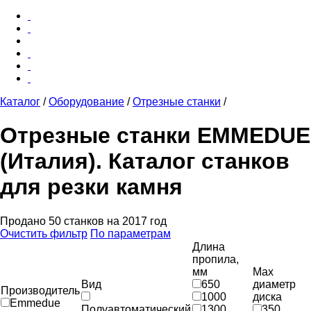
Каталог
/
Оборудование
/
Отрезные станки
/
Отрезные станки EMMEDUE
(Италия). Каталог станков
для резки камня
Продано
5
0
станков на 2017 год
Очистить фильтр
По параметрам
Длина
пропила,
мм
Мах
Вид
650
диаметр
Производитель
1000
диска
Emmedue
Полуавтоматический
1300
350