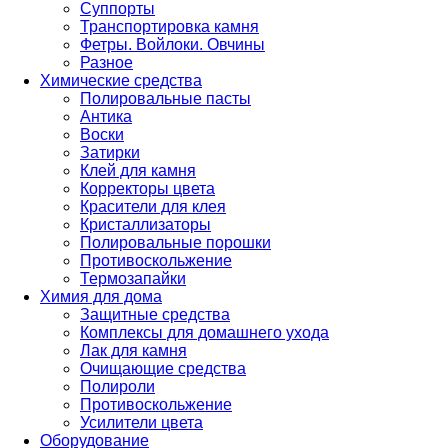
Суппорты
Транспортировка камня
Фетры. Войлоки. Овчины
Разное
Химические средства
Полировальные пасты
Антика
Воски
Затирки
Клей для камня
Корректоры цвета
Красители для клея
Кристаллизаторы
Полировальные порошки
Противоскольжение
Термозапайки
Химия для дома
Защитные средства
Комплексы для домашнего ухода
Лак для камня
Очищающие средства
Полироли
Противоскольжение
Усилители цвета
Оборудование