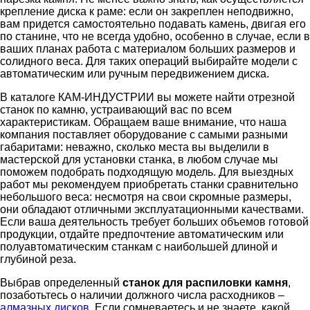
крепление диска к раме: если он закреплен неподвижно,
вам придется самостоятельно подавать камень, двигая его
по станине, что не всегда удобно, особенно в случае, если в
ваших планах работа с материалом больших размеров и
солидного веса. Для таких операций выбирайте модели с
автоматическим или ручным передвижением диска.
В каталоге КАМ-ИНДУСТРИИ вы можете найти отрезной
станок по камню, устраивающий вас по всем
характеристикам. Обращаем ваше внимание, что наша
компания поставляет оборудование с самыми разными
габаритами: неважно, сколько места вы выделили в
мастерской для установки станка, в любом случае мы
поможем подобрать подходящую модель. Для выездных
работ мы рекомендуем приобретать станки сравнительно
небольшого веса: несмотря на свои скромные размеры,
они обладают отличными эксплуатационными качествами.
Если ваша деятельность требует больших объемов готовой
продукции, отдайте предпочтение автоматическим или
полуавтоматическим станкам с наибольшей длиной и
глубиной реза.
Выбрав определенный
станок для распиловки камня
,
позаботьтесь о наличии должного числа расходников –
алмазных дисков
. Если сомневаетесь и не знаете, какой