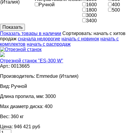
(Италия)
Ручной
1600
400
1800
500
3000
3400
Показать товары в наличии
Сортировать:
начать с хитов
продаж
сначала недорогие
начать с новинок
начать с
комплектов
начать с распродаж
Отрезной станок "ES-300 W"
Арт.: 0013665
Производитель:
Emmedue (Италия)
Вид:
Ручной
Длина пропила, мм:
3000
Мах диаметр диска:
400
Вес:
360 кг
Цена: 946 421 руб