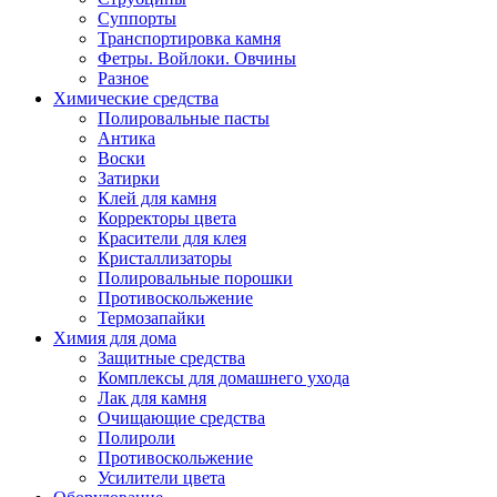
Суппорты
Транспортировка камня
Фетры. Войлоки. Овчины
Разное
Химические средства
Полировальные пасты
Антика
Воски
Затирки
Клей для камня
Корректоры цвета
Красители для клея
Кристаллизаторы
Полировальные порошки
Противоскольжение
Термозапайки
Химия для дома
Защитные средства
Комплексы для домашнего ухода
Лак для камня
Очищающие средства
Полироли
Противоскольжение
Усилители цвета