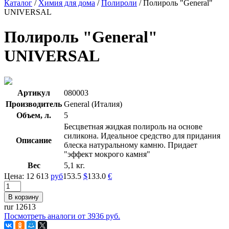
Каталог
/
Химия для дома
/
Полироли
/
Полироль "General"
UNIVERSAL
Полироль "General"
UNIVERSAL
Артикул
080003
Производитель
General (Италия)
Объем, л.
5
Бесцветная жидкая полироль на основе
силикона. Идеальное средство для придания
Описание
блеска натуральному камню. Придает
"эффект мокрого камня"
Вес
5,1 кг.
Цена:
12 613
руб
153.5
$
133.0
€
rur 12613
Посмотреть аналоги от 3936 руб.