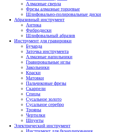
Алмазные сверла
Фрезы алмазные торцевые
Шлифовально-полировальные диски
Абразивный инструмент
Антика
Фибродиски
Шлифовальный абразив
Инструмент для гравировки
Бучарда
Заточка инструмента
Алмазные напильники
Гравировальные иглы
Закольники
Краски
Матовки
Пальчиковые фрезы
Скарпели
Спицы
Сусальное золото
Сусальное серебро
Трояны
Чертилки
Шпунты
Электрический инструмент
Инструмент для бучардирования