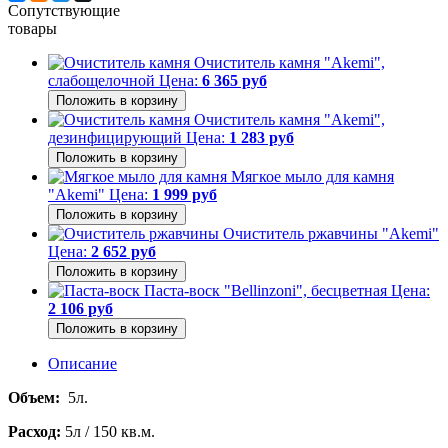
Сопутствующие
товары
Очиститель камня "Akemi",
слабощелочной
Цена:
6 365 руб
Очиститель камня "Akemi",
дезинфицирующий
Цена:
1 283 руб
Мягкое мыло для камня
"Akemi"
Цена:
1 999 руб
Очиститель ржавчины "Akemi"
Цена:
2 652 руб
Паста-воск "Bellinzoni", бесцветная
Цена:
2 106 руб
Описание
Объем:
5л.
Расход:
5л / 150 кв.м.