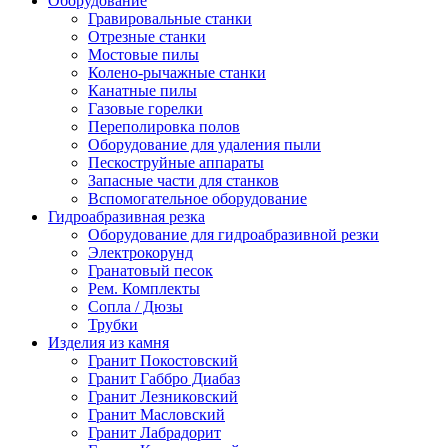
Оборудование
Гравировальные станки
Отрезные станки
Мостовые пилы
Колено-рычажные станки
Канатные пилы
Газовые горелки
Переполировка полов
Оборудование для удаления пыли
Пескоструйные аппараты
Запасные части для станков
Вспомогательное оборудование
Гидроабразивная резка
Оборудование для гидроабразивной резки
Электрокорунд
Гранатовый песок
Рем. Комплекты
Сопла / Дюзы
Трубки
Изделия из камня
Гранит Покостовский
Гранит Габбро Диабаз
Гранит Лезниковский
Гранит Масловский
Гранит Лабрадорит