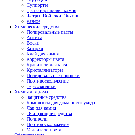
Суппорты
Транспортировка камня
Фетры. Войлоки. Овчины
Разное
Химические средства
Полировальные пасты
Антика
Воски
Затирки
Клей для камня
Корректоры цвета
Красители для клея
Кристаллизаторы
Полировальные порошки
Противоскольжение
Термозапайки
Химия для дома
Защитные средства
Комплексы для домашнего ухода
Лак для камня
Очищающие средства
Полироли
Противоскольжение
Усилители цвета