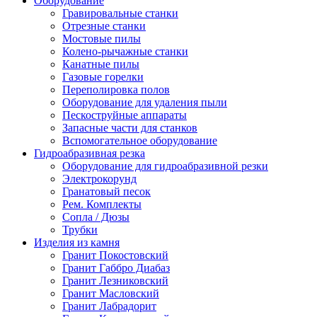
Оборудование
Гравировальные станки
Отрезные станки
Мостовые пилы
Колено-рычажные станки
Канатные пилы
Газовые горелки
Переполировка полов
Оборудование для удаления пыли
Пескоструйные аппараты
Запасные части для станков
Вспомогательное оборудование
Гидроабразивная резка
Оборудование для гидроабразивной резки
Электрокорунд
Гранатовый песок
Рем. Комплекты
Сопла / Дюзы
Трубки
Изделия из камня
Гранит Покостовский
Гранит Габбро Диабаз
Гранит Лезниковский
Гранит Масловский
Гранит Лабрадорит