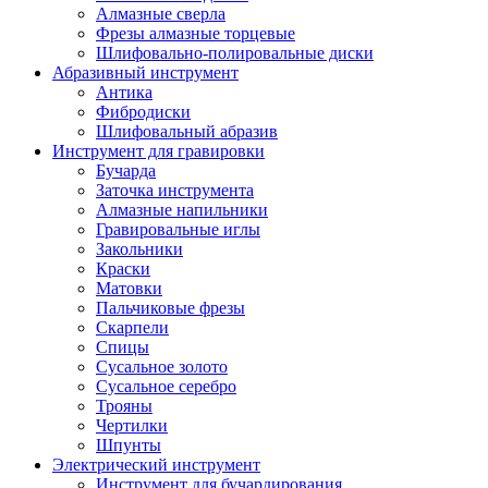
Алмазные сверла
Фрезы алмазные торцевые
Шлифовально-полировальные диски
Абразивный инструмент
Антика
Фибродиски
Шлифовальный абразив
Инструмент для гравировки
Бучарда
Заточка инструмента
Алмазные напильники
Гравировальные иглы
Закольники
Краски
Матовки
Пальчиковые фрезы
Скарпели
Спицы
Сусальное золото
Сусальное серебро
Трояны
Чертилки
Шпунты
Электрический инструмент
Инструмент для бучардирования