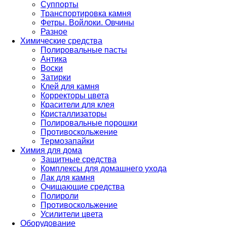
Суппорты
Транспортировка камня
Фетры. Войлоки. Овчины
Разное
Химические средства
Полировальные пасты
Антика
Воски
Затирки
Клей для камня
Корректоры цвета
Красители для клея
Кристаллизаторы
Полировальные порошки
Противоскольжение
Термозапайки
Химия для дома
Защитные средства
Комплексы для домашнего ухода
Лак для камня
Очищающие средства
Полироли
Противоскольжение
Усилители цвета
Оборудование