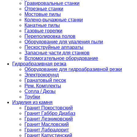
Гравировальные станки
Отрезные станки
Мостовые пилы
Колено-рычажные станки
Канатные пилы
Газовые горелки
Переполировка полов
Оборудование для удаления пыли
Пескоструйные аппараты
Запасные части для станков
Вспомогательное оборудование
Гидроабразивная резка
Оборудование для гидроабразивной резки
Электрокорунд
Гранатовый песок
Рем. Комплекты
Сопла / Дюзы
Трубки
Изделия из камня
Гранит Покостовский
Гранит Габбро Диабаз
Гранит Лезниковский
Гранит Масловский
Гранит Лабрадорит
Гранит Капустинский