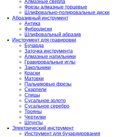
Алмазные сверла
Фрезы алмазные торцевые
Шлифовально-полировальные диски
Абразивный инструмент
Антика
Фибродиски
Шлифовальный абразив
Инструмент для гравировки
Бучарда
Заточка инструмента
Алмазные напильники
Гравировальные иглы
Закольники
Краски
Матовки
Пальчиковые фрезы
Скарпели
Спицы
Сусальное золото
Сусальное серебро
Трояны
Чертилки
Шпунты
Электрический инструмент
Инструмент для бучардирования